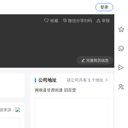
登录
收藏
微信分享扫码
举报
完善简历信息
公司地址
该公司共有
1
个地址
闽侯县甘蔗街道 旧百货
据来源：