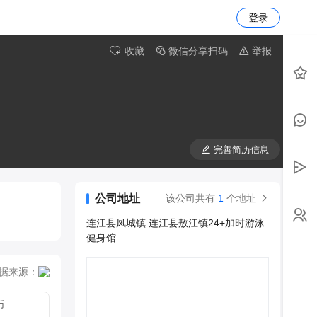
登录
收藏
微信分享扫码
举报
完善简历信息
公司地址
该公司共有
1
个地址
连江县凤城镇 连江县敖江镇24+加时游泳
健身馆
据来源：
币