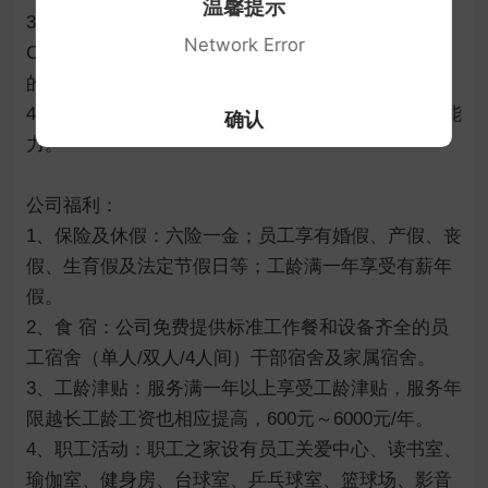
温馨提示
3、能够熟练运用Mastre-cam等编程软件，熟练使用
Network Error
CAD,proe/soliworks等绘图软件，精通各种机械零件
的编程；

4、有上进心、有团队意识，具有较强的学习、协调能
确认
力。

公司福利：

1、保险及休假：六险一金；员工享有婚假、产假、丧
假、生育假及法定节假日等；工龄满一年享受有薪年
假。

2、食 宿：公司免费提供标准工作餐和设备齐全的员
工宿舍（单人/双人/4人间）干部宿舍及家属宿舍。

3、工龄津贴：服务满一年以上享受工龄津贴，服务年
限越长工龄工资也相应提高，600元～6000元/年。

4、职工活动：职工之家设有员工关爱中心、读书室、
瑜伽室、健身房、台球室、乒乓球室、篮球场、影音