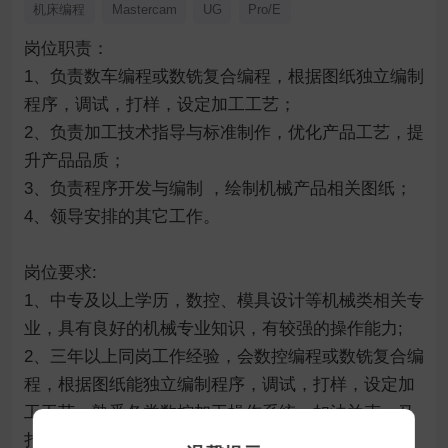
机床编程
Mastercam
UG
Pro/E
岗位职责：

1、负责数车编程或数铣复合编程，根据图纸独立编制
程序，调试，打样，设定加工工艺；

2、负责加工技术指导与标准制作，优化产品工艺，提
升产品品质；

3、负责程序开发与编制 ，绘制机械产品相关图纸；

4、领导安排的其它工作。

岗位要求:

1、中专及以上学历，数控、模具设计等机械类相关专
业，具有良好的机械专业知识，有较强的操作能力;

2、三年以上同岗工作经验，会数控编程或数铣复合编
程，根据图纸能独立编制程序，调试，打样，设定加
工工艺，熟悉各类数控加工操作系统，如法兰克、马
扎特等；
