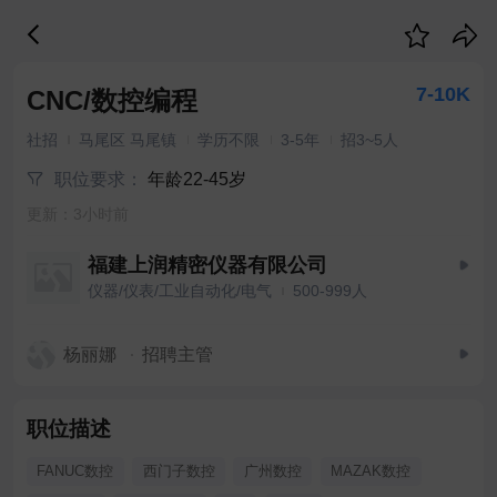
7-10K
CNC/数控编程
社招
马尾区 马尾镇
学历不限
3-5年
招3~5人
职位要求：
年龄22-45岁
更新：3小时前
福建上润精密仪器有限公司
仪器/仪表/工业自动化/电气
500-999人
杨丽娜
招聘主管
职位描述
FANUC数控
西门子数控
广州数控
MAZAK数控