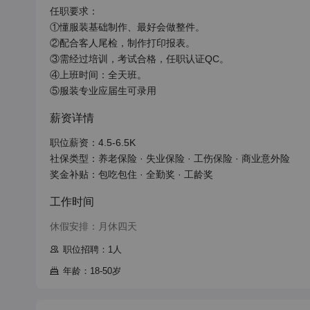
任职要求：

①懂服装基础制作、最好会做整件。

②配合客人尾检，制作打印报表。

③需经过培训，考试合格，任职认证QC。

④上班时间：全天班。

⑤服装专业应届生可录用
薪资详情
职位薪资：4.5-6.5K

社保类型：养老保险 · 失业保险 · 工伤保险 · 商业意外险

奖金补贴：包吃包住 · 全勤奖 · 工龄奖
工作时间
休假安排：月休四天
职位招聘：1人
年龄：18-50岁