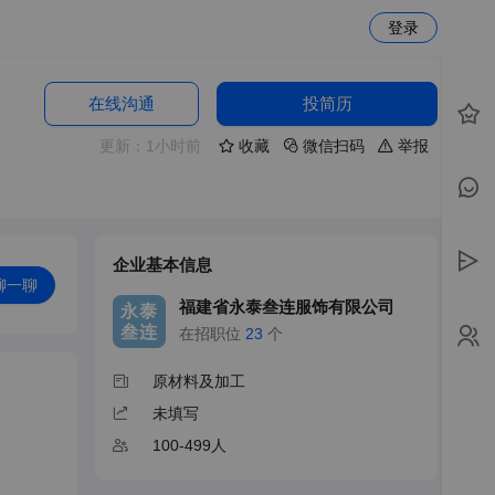
登录
在线沟通
投简历
更新：1小时前
收藏
微信扫码
举报
企业基本信息
聊一聊
福建省永泰叁连服饰有限公司
永泰
叁连
在招职位
23
个
原材料及加工
未填写
100-499人