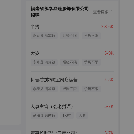
福建省永泰叁连服饰有限公司
查看更多
招聘
半烫
3.8-6K
永泰县 清凉镇
经验不限
学历不限
大烫
5-9K
永泰县 清凉镇
经验不限
学历不限
抖音/京东/淘宝网店运营
4-8K
永泰县 清凉镇
经验不限
学历不限
人事主管（会老挝语）
5-7K
勐腊县 磨憨镇
1-3年
大专
董事长助理（云南公司）
5-7K