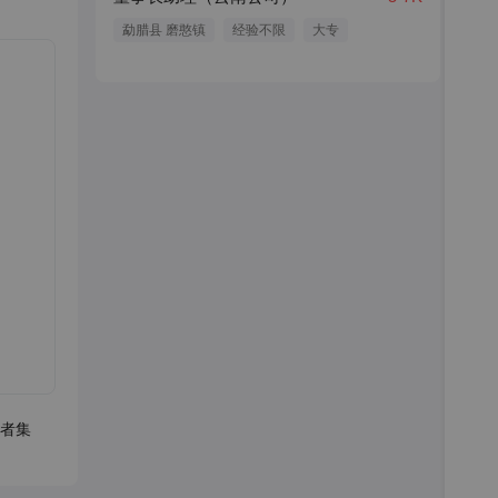
勐腊县 磨憨镇
经验不限
大专
者集