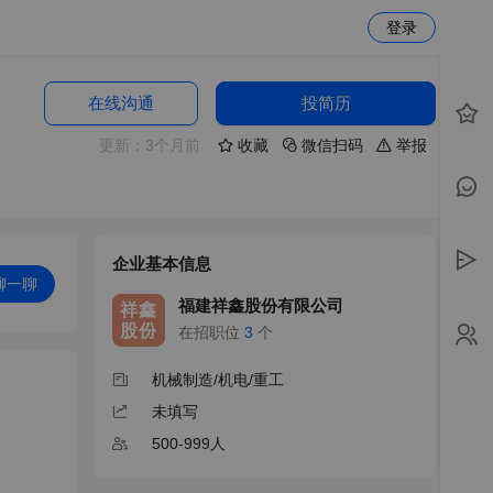
登录
在线沟通
投简历
更新：3个月前
收藏
微信扫码
举报
企业基本信息
聊一聊
福建祥鑫股份有限公司
祥鑫
股份
在招职位
3
个
机械制造/机电/重工
未填写
500-999人