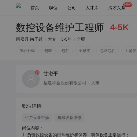
New
首页
职位
公司
人才库
淘才头条
数控设备维护工程师
4-5K
闽侯县 尚干镇
大专
3-5年
全职
加班补助
包吃
包住
全勤奖
包吃包住
工龄奖
甘淑平
福建祥鑫股份有限公司
人事
职位详情
生产设备维修
机械设备维修
岗位内容：

1. 负责数控设备的日常维护和保养，确保设备正常运行；
