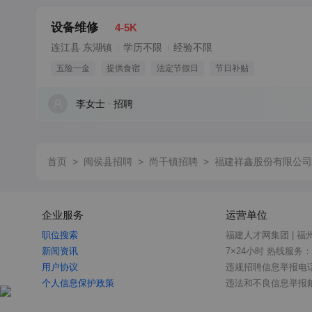
设备维修
4-5K
连江县 东湖镇
学历不限
经验不限
五险一金
提供食宿
法定节假日
节日补贴
李女士
招聘
首页
>
闽侯县招聘
>
尚干镇招聘
>
福建祥鑫股份有限公司
企业服务
运营单位
职位搜索
福建人才网集团 | 福
新闻资讯
7×24小时 热线服务：05
用户协议
违规招聘信息举报电话：0
个人信息保护政策
违法和不良信息举报邮箱：