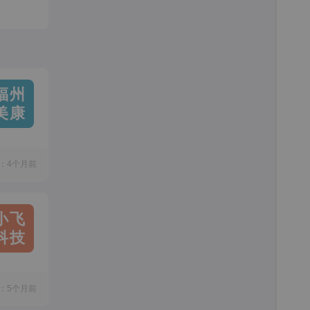
福州
美康
：4个月前
小飞
科技
：5个月前