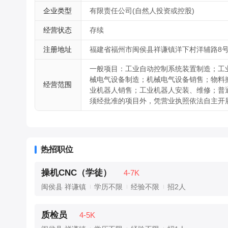
企业类型
有限责任公司(自然人投资或控股)
经营状态
存续
注册地址
福建省福州市闽侯县祥谦镇洋下村洋辅路8
一般项目：工业自动控制系统装置制造；工
械电气设备制造；机械电气设备销售；物料
经营范围
业机器人销售；工业机器人安装、维修；普
须经批准的项目外，凭营业执照依法自主开
热招职位
操机CNC（学徒）
4-7K
闽侯县 祥谦镇
学历不限
经验不限
招2人
质检员
4-5K