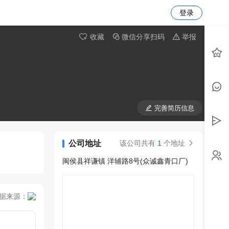
登录
收藏
微信分享扫码
举报
完善简历信息
公司地址
该公司共有
1
个地址
闽侯县祥谦镇 洋辅路8号(众诚鑫青口厂)
据来源：