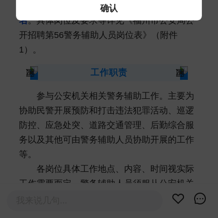
招聘辅警
353名
，其中
男性340名
、
女性13
确认
名
。具体岗位及要求等详见《福州市公安局公
开招聘第56警务辅助人员岗位表》（附件
1）。
工作职责
参与公安机关相关警务辅助工作。主要为
协助民警开展预防和打击违法犯罪活动、巡逻
防控、应急处突、道路交通管理、后勤综合服
务以及其他可由警务辅助人员协助开展的工作
等。
各岗位具体工作地点、内容、时间视实际
工作需要而定，警务辅助人员须服从公安机关
统一分配。
我来说几句...