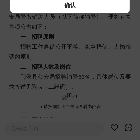
确认
治安防控能力，决定面向社会公开招聘闽侯县公
安局警务辅助人员（以下简称辅警）。现将有关
事项公告如下：
一、招聘原则
招聘工作遵循公开平等、竞争择优、人岗相
适的原则。
二、招聘人数及岗位
闽侯县公安局招聘辅警63名，具体岗位及要
求等详见附表（二维码）。
▲请扫描以上二维码查看岗位表
三、工作职责
我来说几句...
参与公安机关执法岗位的相关警务辅助工