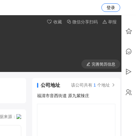
登录
收藏
微信分享扫码
举报
完善简历信息
公司地址
该公司共有
1
个地址
福清市音西街道 原九紫辣庄
据来源：