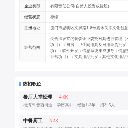
企业类型
有限责任公司(自然人投资或控股)
经营状态
存续
注册地址
厦门市思明区文屏路1-8号嘉禾良库文化创意园
受合法设立的餐饮企业委托对其进行管理（
项目）；厨房、卫生间用具及日用杂货批发
经营范围
项）；软件开发；信息系统集成服务；信息
经营项目）；文具用品批发；其他文化用品
热招职位
餐厅大堂经理
4-6K
福清市 音西街道
学历高中
经验1-3年
招3~5人
中餐厨工
3-4K