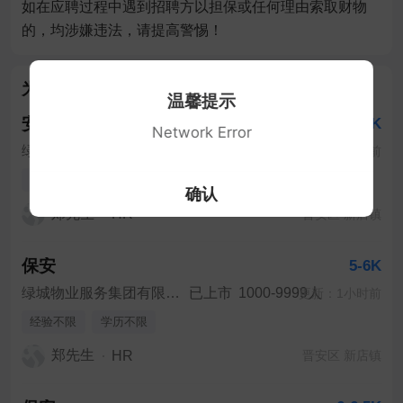
如在应聘过程中遇到招聘方以担保或任何理由索取财物
的，均涉嫌违法，请提高警惕！
为你推荐
温馨提示
安防员/保安
5-6K
Network Error
绿城物业服务集团有限公司福建分公司
已上市
1000-9999人
更新：25分钟前
经验不限
学历不限
全职
确认
郑先生
HR
晋安区 新店镇
保安
5-6K
绿城物业服务集团有限公司福建分公司
已上市
1000-9999人
更新：1小时前
经验不限
学历不限
郑先生
HR
晋安区 新店镇