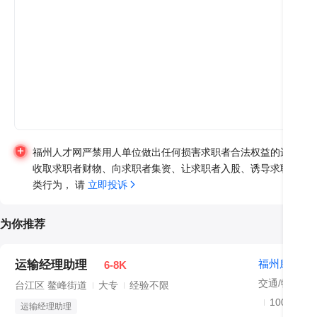
福州人才网严禁用人单位做出任何损害求职者合法权益的违法违
收取求职者财物、向求职者集资、让求职者入股、诱导求职者异
类行为， 请 
立即投诉
为你推荐
福州康海物
运输经理助理
6-8K
交通/物流/运
台江区 鳌峰街道
大专
经验不限
100-499人
运输经理助理