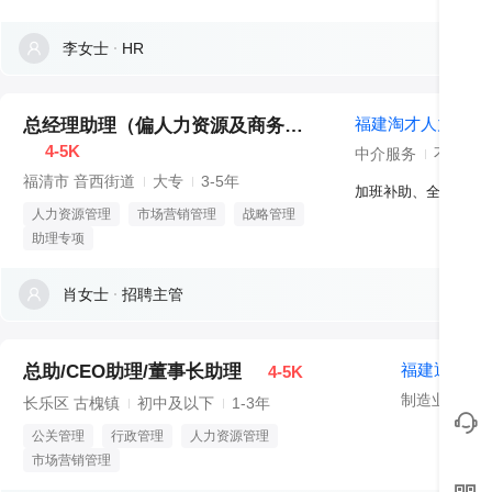
李女士
HR
福建淘才人力资源
总经理助理（偏人力资源及商务方向）
4-5K
中介服务
不需要
福清市 音西街道
大专
3-5年
人力资源管理
市场营销管理
战略管理
助理专项
肖女士
招聘主管
福建通宇电
总助/CEO助理/董事长助理
4-5K
制造业
不
长乐区 古槐镇
初中及以下
1-3年
公关管理
行政管理
人力资源管理
市场营销管理