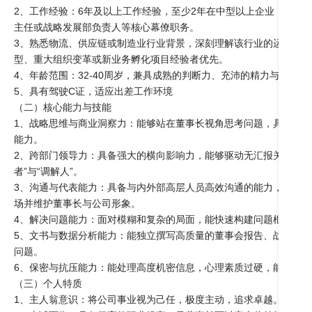
2、工作经验：6年及以上工作经验，至少2年在中型以上企业（营收
主任或战略发展部负责人等核心幕僚职务。

3、熟悉物流、供应链或制造业行业背景，深刻理解该行业的运营模
型、重大组织变革或新业务孵化项目经验者优先。

4、年龄范围：32-40周岁，兼具成熟的判断力、充沛的精力与丰富的经
5、具有驾驶C证，适应出差工作环境

（二）核心能力与技能

1、战略思维与商业洞察力：能够站在董事长视角思考问题，具备出
能力。

2、跨部门领导力：具备强大的横向影响力，能够驱动无汇报关系的团
者”与“调解人”。

3、沟通与代表能力：具备与内外部高层人员高效沟通的能力，形象
场并维护董事长与公司形象。

4、解决问题能力：面对模糊和复杂的局面，能快速构建问题框架，整
5、文书与数据分析能力：能独立撰写高质量的董事会报告、战略分
问题。

6、保密与抗压能力：能处理高度机密信息，心理素质过硬，能在高强
（三）个人特质

1、主人翁意识：将公司事业视为己任，极度主动，追求卓越。
