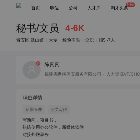
New
首页
职位
公司
人才库
淘才头条
秘书/文员
4-6K
晋安区 鼓山镇
大专
经验不限
全职
招5~7人
陈真真
福建省纵横保安服务有限公司
人力资源VP/CH
职位详情
后勤管理
公文写作
写新闻，项目书，

熟练使用办公软件，新媒体软件
