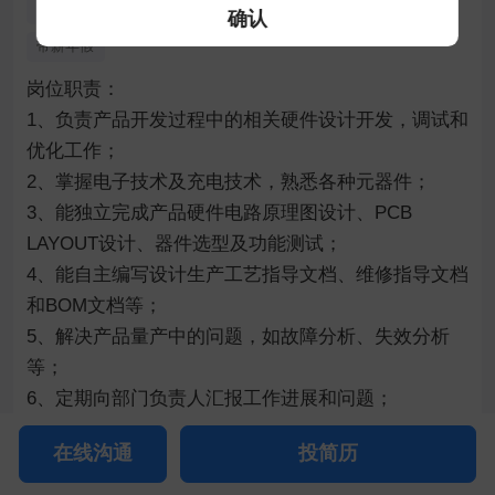
环境好
五险一金
交通方便
管理规范
全勤奖
确认
带薪年假
岗位职责：

1、负责产品开发过程中的相关硬件设计开发，调试和
优化工作；

2、掌握电子技术及充电技术，熟悉各种元器件；

3、能独立完成产品硬件电路原理图设计、PCB 
LAYOUT设计、器件选型及功能测试；

4、能自主编写设计生产工艺指导文档、维修指导文档
和BOM文档等；

5、解决产品量产中的问题，如故障分析、失效分析
等；

6、定期向部门负责人汇报工作进展和问题；

7、有较强的动手能力，踏实的工作态度，善于协作的
在线沟通
投简历
团队精神；
